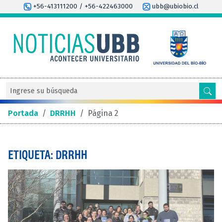
+56-413111200 / +56-422463000
ubb@ubiobio.cl
Portada
/
DRRHH
/
Página 2
ETIQUETA: DRRHH