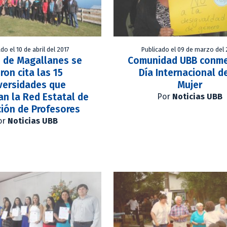
do el 10 de abril del 2017
Publicado el 09 de marzo del 
. de Magallanes se
Comunidad UBB conm
ron cita las 15
Día Internacional d
versidades que
Mujer
n la Red Estatal de
Por
Noticias UBB
ión de Profesores
or
Noticias UBB