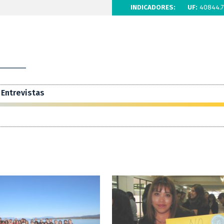
INDICADORES:
UF:
40844.7
Entrevistas