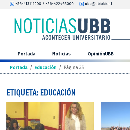
+56-413111200 / +56-422463000
ubb@ubiobio.cl
Portada
Noticias
OpiniónUBB
Portada
/
Educación
/
Página 35
ETIQUETA: EDUCACIÓN