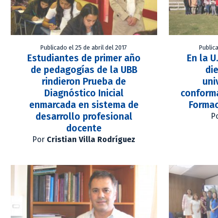
Publicado el 25 de abril del 2017
Publica
Estudiantes de primer año
En la U
de pedagogías de la UBB
die
rindieron Prueba de
uni
Diagnóstico Inicial
conforma
enmarcada en sistema de
Formac
desarrollo profesional
P
docente
Por
Cristian Villa Rodríguez