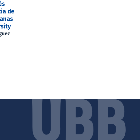
és
ia de
canas
sity
íguez