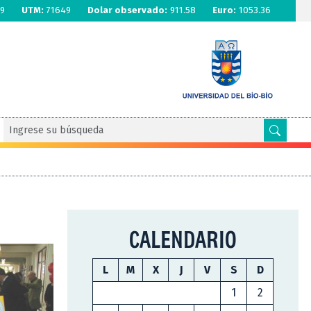
9
UTM:
71649
Dolar observado:
911.58
Euro:
1053.36
CALENDARIO
L
M
X
J
V
S
D
1
2