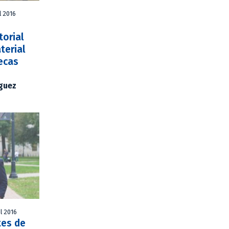
l 2016
torial
terial
tecas
íguez
l 2016
tes de