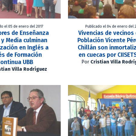
do el 05 de enero del 2017
Publicado el 04 de enero del 
ores de Enseñanza
Vivencias de vecinos 
 y Media culminan
Población Vicente Pér
ización en Inglés a
Chillán son inmortali
és de Formación
en cuecas por CIISET
ontinua UBB
Por
Cristian Villa Rodr
stian Villa Rodríguez