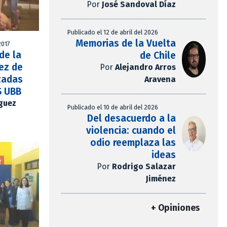
Por
José Sandoval Díaz
Publicado el 12 de abril del 2026
Memorias de la Vuelta
2017
de la
de Chile
ez de
Por
Alejandro Arros
zadas
Aravena
S UBB
íguez
Publicado el 10 de abril del 2026
Del desacuerdo a la
violencia: cuando el
odio reemplaza las
ideas
Por
Rodrigo Salazar
Jiménez
+ Opiniones