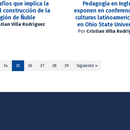
afíos que implica la
Pedagogía en Ingl
 construcción de la
exponen en conferenc
gión de Ñuble
culturas latinoameri
en Ohio State Univer
stian Villa Rodríguez
Por
Cristian Villa Rodr
34
35
36
37
38
39
Siguiente »