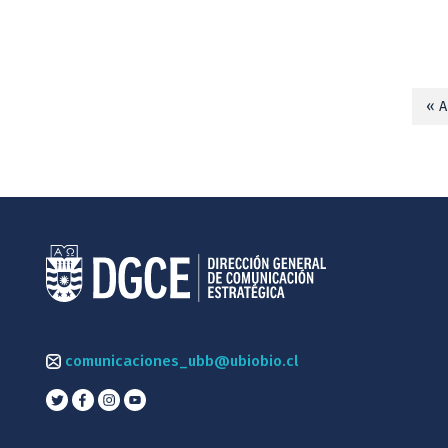
« A
comunicaciones_ubb@ubiobio.cl