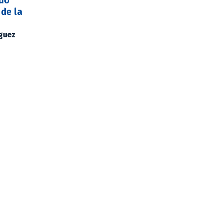
rdó
 de la
íguez