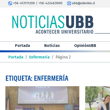
+56-413111200 / +56-422463000
ubb@ubiobio.cl
Portada
Noticias
OpiniónUBB
Portada
/
Enfermería
/
Página 2
ETIQUETA: ENFERMERÍA