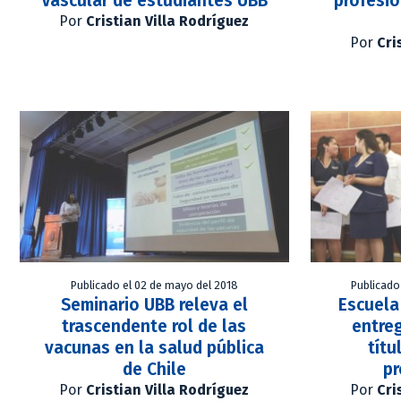
Vascular de estudiantes UBB
profesio
Por
Cristian Villa Rodríguez
Por
Cri
Publicado el 02 de mayo del 2018
Publicado
Seminario UBB releva el
Escuela
trascendente rol de las
entre
vacunas en la salud pública
títu
de Chile
pr
Por
Cristian Villa Rodríguez
Por
Cri