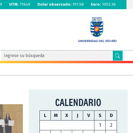
9
UTM:
71649
Dolar observado:
911.58
Euro:
1053.36
CALENDARIO
L
M
X
J
V
S
D
1
2