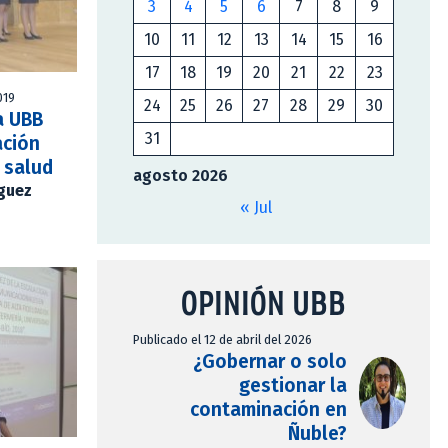
3
4
5
6
7
8
9
10
11
12
13
14
15
16
17
18
19
20
21
22
23
019
24
25
26
27
28
29
30
a UBB
31
ación
 salud
agosto 2026
íguez
« Jul
OPINIÓN UBB
Publicado el 12 de abril del 2026
¿Gobernar o solo
gestionar la
contaminación en
Ñuble?