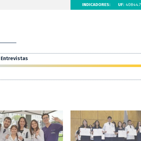
INDICADORES:
UF:
40844.7
Entrevistas