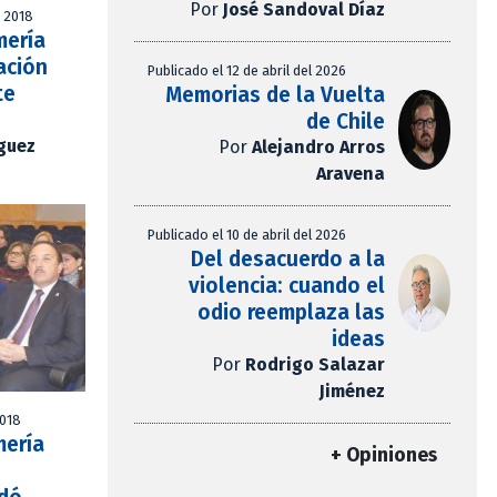
Por
José Sandoval Díaz
l 2018
mería
ación
Publicado el 12 de abril del 2026
te
Memorias de la Vuelta
de Chile
íguez
Por
Alejandro Arros
Aravena
Publicado el 10 de abril del 2026
Del desacuerdo a la
violencia: cuando el
odio reemplaza las
ideas
Por
Rodrigo Salazar
Jiménez
2018
mería
+ Opiniones
n