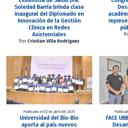
Exministra de Salud Dra.
Congr
Soledad Barría brinda clase
Des
inaugural del Diplomado en
académi
Innovación de la Gestión
repres
Clínica en Redes
pú
Asistenciales
P
Por
Cristian Villa Rodríguez
Publicado el 03 de abril del 2025
Publica
Universidad del Bío-Bío
FACE UBB
aporta al país nuevos
Desar