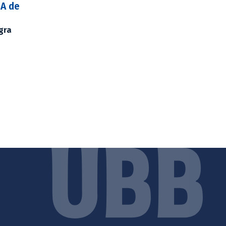
IA de
gra