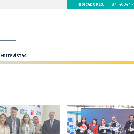
INDICADORES:
UF:
40844.7
Entrevistas