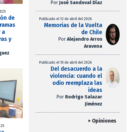
Por
José Sandoval Díaz
2025
ión de
Publicado el 12 de abril del 2026
gramas
Memorias de la Vuelta
 a
de Chile
ras y
Por
Alejandro Arros
Aravena
íguez
Publicado el 10 de abril del 2026
Del desacuerdo a la
violencia: cuando el
odio reemplaza las
ideas
Por
Rodrigo Salazar
Jiménez
+ Opiniones
025