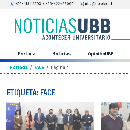
+56-413111200 / +56-422463000
ubb@ubiobio.cl
Portada
Noticias
OpiniónUBB
Portada
/
FACE
/
Página 4
ETIQUETA: FACE