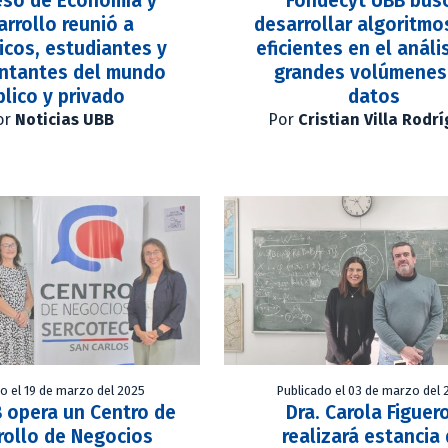
eso de Economía y
Fondecyt UBB bus
arrollo reunió a
desarrollar algoritm
cos, estudiantes y
eficientes en el análi
entantes del mundo
grandes volúmenes
blico y privado
datos
or
Noticias UBB
Por
Cristian Villa Rodr
do el 19 de marzo del 2025
Publicado el 03 de marzo del 
 opera un Centro de
Dra. Carola Figuer
rollo de Negocios
realizará estancia