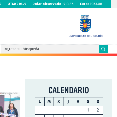
9
UTM:
71649
Dolar observado:
913.86
Euro:
1053.08
CALENDARIO
L
M
X
J
V
S
D
1
2