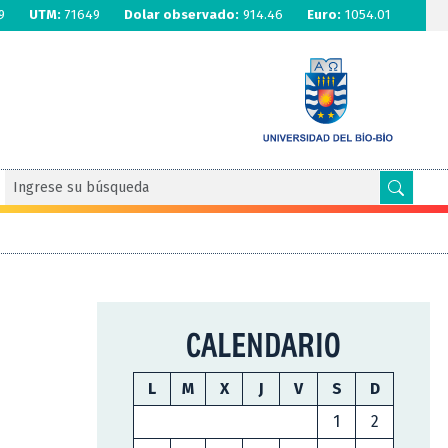
9
UTM:
71649
Dolar observado:
914.46
Euro:
1054.01
CALENDARIO
L
M
X
J
V
S
D
1
2