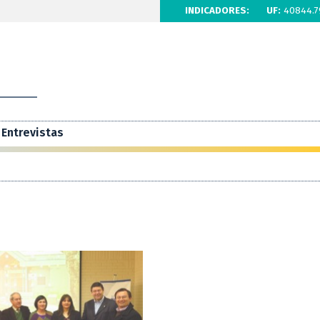
INDICADORES:
UF:
40844.7
Entrevistas