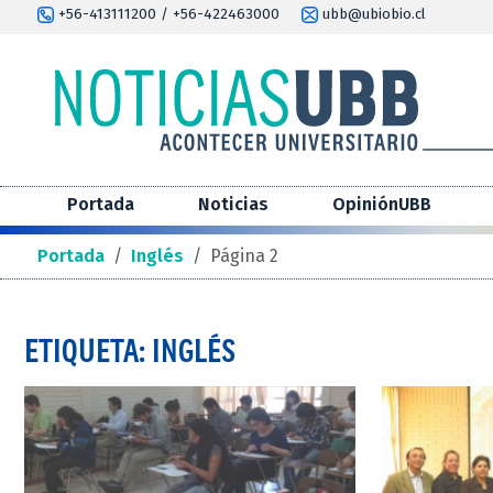
+56-413111200 / +56-422463000
ubb@ubiobio.cl
Portada
Noticias
OpiniónUBB
Portada
/
Inglés
/
Página 2
ETIQUETA: INGLÉS