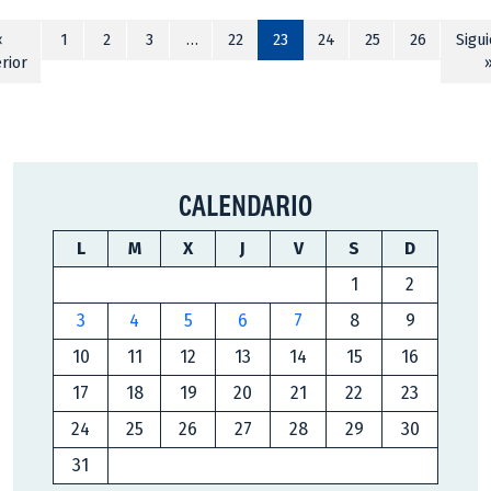
«
1
2
3
…
22
23
24
25
26
Sigu
rior
CALENDARIO
L
M
X
J
V
S
D
1
2
3
4
5
6
7
8
9
10
11
12
13
14
15
16
17
18
19
20
21
22
23
24
25
26
27
28
29
30
31