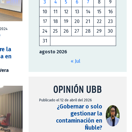
3
4
5
6
7
8
9
10
11
12
13
14
15
16
17
18
19
20
21
22
23
 2024
24
25
26
27
28
29
30
e
31
re la
agosto 2026
na en
« Jul
Vera
OPINIÓN UBB
Publicado el 12 de abril del 2026
¿Gobernar o solo
gestionar la
contaminación en
Ñuble?