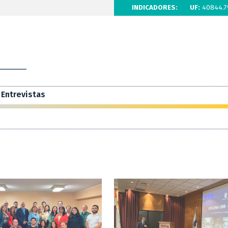
INDICADORES:
UF:
40844.7
Entrevistas