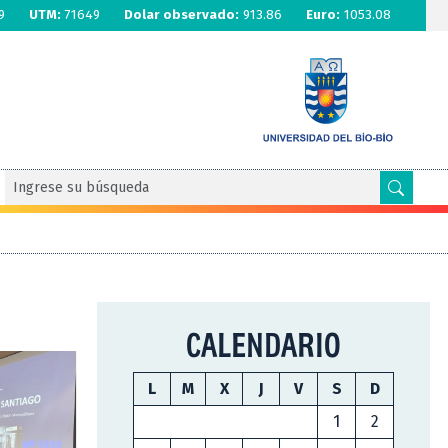
9
UTM:
71649
Dolar observado:
913.86
Euro:
1053.08
CALENDARIO
L
M
X
J
V
S
D
1
2