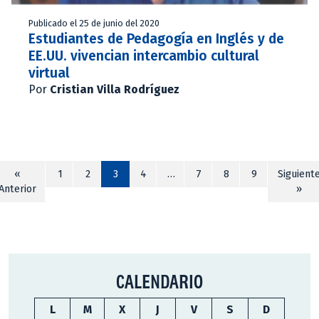
Publicado el 25 de junio del 2020
Estudiantes de Pedagogía en Inglés y de
EE.UU. vivencian intercambio cultural
virtual
Por
Cristian Villa Rodríguez
«
1
2
3
4
…
7
8
9
Siguient
Anterior
»
CALENDARIO
L
M
X
J
V
S
D