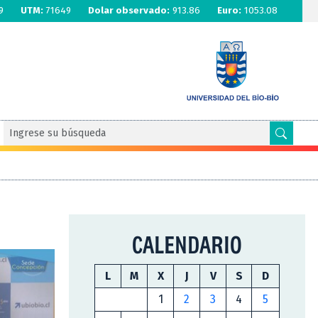
9
UTM:
71649
Dolar observado:
913.86
Euro:
1053.08
CALENDARIO
L
M
X
J
V
S
D
1
2
3
4
5