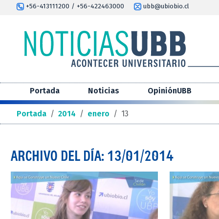
+56-413111200 / +56-422463000
ubb@ubiobio.cl
Portada
Noticias
OpiniónUBB
Portada
/
2014
/
enero
/
13
ARCHIVO DEL DÍA: 13/01/2014