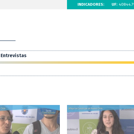
INDICADORES:
UF:
40844.7
Entrevistas