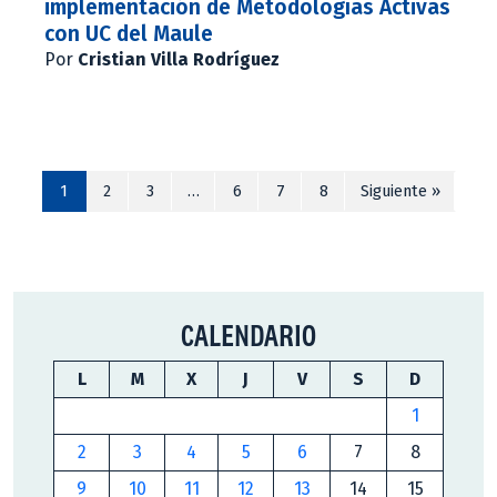
implementación de Metodologías Activas
con UC del Maule
Por
Cristian Villa Rodríguez
1
2
3
…
6
7
8
Siguiente »
CALENDARIO
L
M
X
J
V
S
D
1
2
3
4
5
6
7
8
9
10
11
12
13
14
15