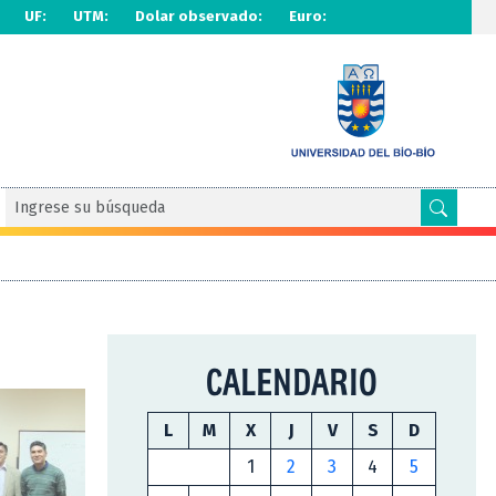
UF:
UTM:
Dolar observado:
Euro:
CALENDARIO
L
M
X
J
V
S
D
1
2
3
4
5