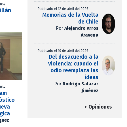
2014
Publicado el 12 de abril del 2026
illán
Memorias de la Vuelta
de Chile
Por
Alejandro Arros
Aravena
Publicado el 10 de abril del 2026
Del desacuerdo a la
violencia: cuando el
odio reemplaza las
ideas
Por
Rodrigo Salazar
2014
Jiménez
fam
óstico
ueva
+ Opiniones
égica
íguez