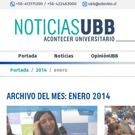
+56-413111200 / +56-422463000
ubb@ubiobio.cl
Portada
Noticias
OpiniónUBB
Portada
/
2014
/
enero
ARCHIVO DEL MES: ENERO 2014