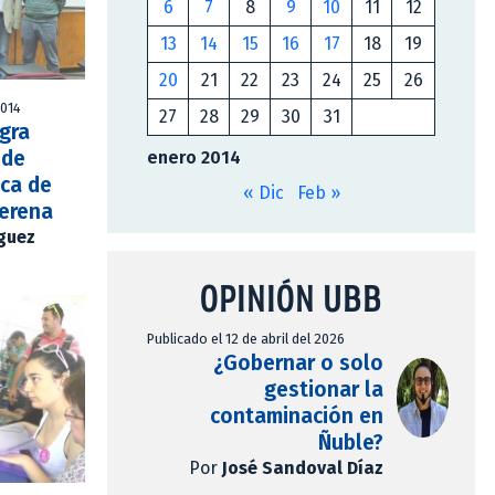
6
7
8
9
10
11
12
13
14
15
16
17
18
19
20
21
22
23
24
25
26
2014
27
28
29
30
31
gra
 de
enero 2014
ca de
« Dic
Feb »
Serena
íguez
OPINIÓN UBB
Publicado el 12 de abril del 2026
¿Gobernar o solo
gestionar la
contaminación en
Ñuble?
Por
José Sandoval Díaz