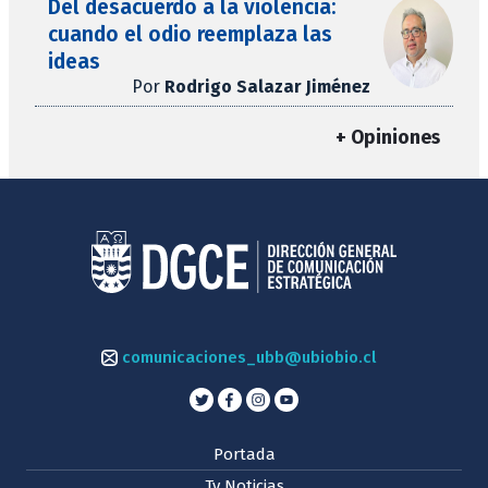
Del desacuerdo a la violencia:
cuando el odio reemplaza las
ideas
Por
Rodrigo Salazar Jiménez
+ Opiniones
comunicaciones_ubb@ubiobio.cl
Portada
Tv Noticias