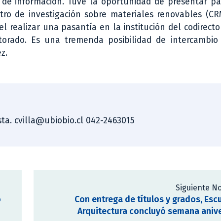
 de información. Tuve la oportunidad de presentar pa
tro de investigación sobre materiales renovables (CR
l realizar una pasantía en la institución del codirector
orado. Es una tremenda posibilidad de intercambio
z.
ista. cvilla@ubiobio.cl 042-2463015
Siguiente No
o
Con entrega de títulos y grados, Esc
Arquitectura concluyó semana aniv