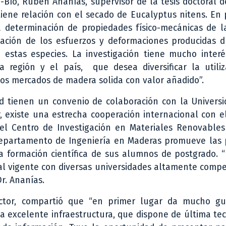
-Bío, Rubén Ananías, supervisor de la tesis doctoral d
tiene relación con el secado de Eucalyptus nitens. En 
la determinación de propiedades físico-mecánicas de l
lación de los esfuerzos y deformaciones producidas d
estas especies. La investigación tiene mucho interé
a región y el país, que desea diversificar la utiliz
los mercados de madera solida con valor añadido”.
d tienen un convenio de colaboración con la Universi
, existe una estrecha cooperación internacional con e
 del Centro de Investigación en Materiales Renovable
 departamento de Ingeniería en Maderas promueve las 
la formación científica de sus alumnos de postgrado. “
l vigente con diversas universidades altamente compe
Dr. Ananías.
octor, compartió que “en primer lugar da mucho gu
 excelente infraestructura, que dispone de última te