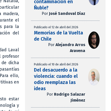
e Natalia,
contaminación en
particular
Ñuble?
Por
José Sandoval Díaz
a madera,
urante el
s para la
Publicado el 12 de abril del 2026
Memorias de la Vuelta
ación del
de Chile
Por
Alejandro Arros
dad Laval
Aravena
l profesor
s de dicha
Publicado el 10 de abril del 2026
pasantías
Del desacuerdo a la
Para ello,
violencia: cuando el
odio reemplaza las
titivas en
ideas
Por
Rodrigo Salazar
sto estar
Jiménez
cnología y