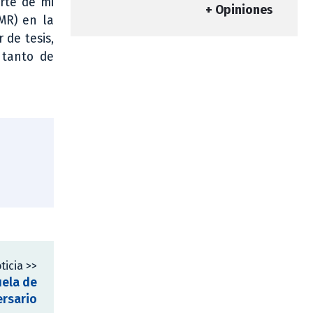
rte de mi
+ Opiniones
MR) en la
 de tesis,
 tanto de
ticia >>
uela de
ersario