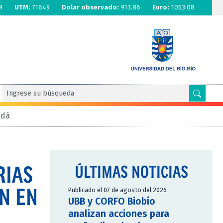
9
UTM:
71649
Dolar observado:
913.86
Euro:
1053.08
adá
RIAS
ÚLTIMAS NOTICIAS
N EN
Publicado el 07 de agosto del 2026
UBB y CORFO Biobío
analizan acciones para