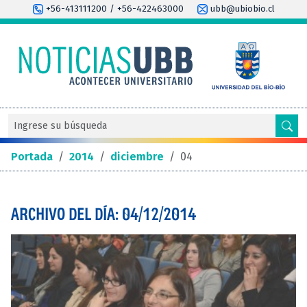
+56-413111200 / +56-422463000
ubb@ubiobio.cl
Portada
/
2014
/
diciembre
/
04
ARCHIVO DEL DÍA: 04/12/2014