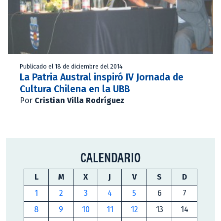
Publicado el 18 de diciembre del 2014
La Patria Austral inspiró IV Jornada de
Cultura Chilena en la UBB
Por
Cristian Villa Rodríguez
CALENDARIO
L
M
X
J
V
S
D
1
2
3
4
5
6
7
8
9
10
11
12
13
14