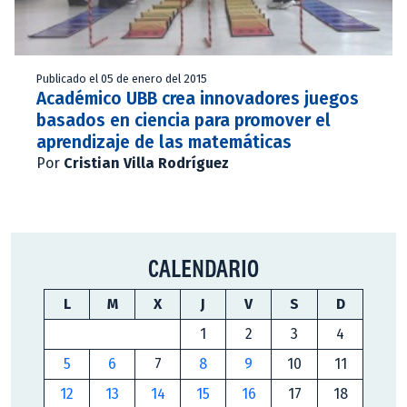
Publicado el 05 de enero del 2015
Académico UBB crea innovadores juegos
basados en ciencia para promover el
aprendizaje de las matemáticas
Por
Cristian Villa Rodríguez
CALENDARIO
L
M
X
J
V
S
D
1
2
3
4
5
6
7
8
9
10
11
12
13
14
15
16
17
18