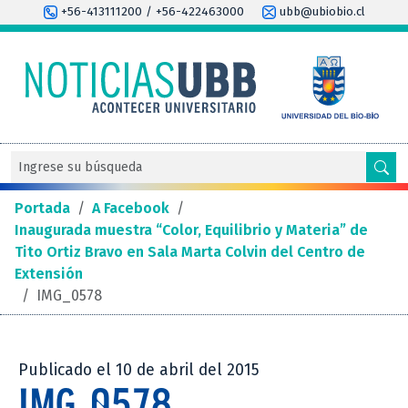
+56-413111200 / +56-422463000
ubb@ubiobio.cl
Portada
/
A Facebook
/
Inaugurada muestra “Color, Equilibrio y Materia” de
Tito Ortiz Bravo en Sala Marta Colvin del Centro de
Extensión
/
IMG_0578
Publicado el 10 de abril del 2015
IMG_0578