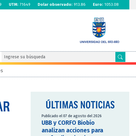
9
UTM:
71649
Dolar observado:
913.86
Euro:
1053.08
es
AR
ÚLTIMAS NOTICIAS
Publicado el 07 de agosto del 2026
UBB y CORFO Biobío
analizan acciones para