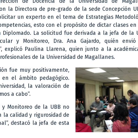
irección de Docencia de la Universidad de Magal
on la Directora de pre-grado de la sede Concepción U
solicitar un experto en el tema de Estrategias Metodol
mpetencias, esto con el propósito de dictar clases en
Diplomado. La solicitud fue derivada a la jefa de la
icular y Monitoreo, Dra. Ana Gajardo, quién envió
, explicó Paulina Llarena, quien junto a la académi
profesionales de la Universidad de Magallanes.
ión fue muy positivamente,
 en el ámbito pedagógico.
versidad, la valoración de
mos a cabo”.
r y Monitoreo de la UBB no
n la calidad y rigurosidad de
al”, destacó la jefa de esta