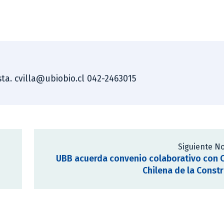
ista. cvilla@ubiobio.cl 042-2463015
Siguiente No
UBB acuerda convenio colaborativo con 
Chilena de la Const