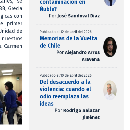
lanes, se
contaminación en
BB, Grecia
Ñuble?
Por
José Sandoval Díaz
ógicas con
 el primer
 Unidad de
Publicado el 12 de abril del 2026
Memorias de la Vuelta
 nuestros
de Chile
ca Carmen
Por
Alejandro Arros
Aravena
Publicado el 10 de abril del 2026
Del desacuerdo a la
violencia: cuando el
odio reemplaza las
ideas
Por
Rodrigo Salazar
Jiménez