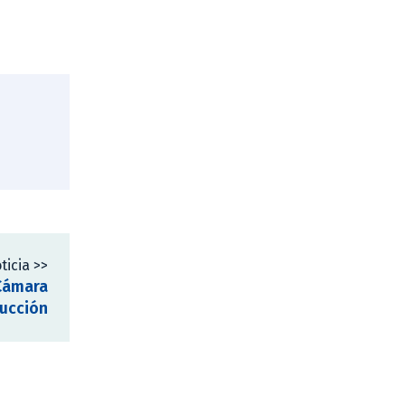
ticia >>
Cámara
rucción