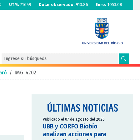
9
UTM:
71649
Dolar observado:
913.86
Euro:
1053.08
aró
/
IMG_4202
ÚLTIMAS NOTICIAS
Publicado el 07 de agosto del 2026
UBB y CORFO Biobío
analizan acciones para