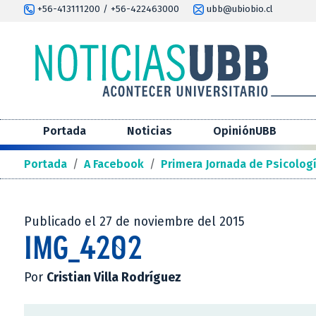
+56-413111200 / +56-422463000
ubb@ubiobio.cl
Portada
Noticias
OpiniónUBB
Portada
/
A Facebook
/
Primera Jornada de Psicologí
Publicado el 27 de noviembre del 2015
IMG_4202
Por
Cristian Villa Rodríguez