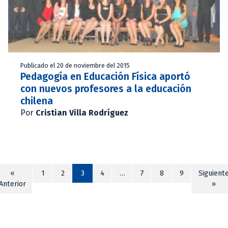
Publicado el 20 de noviembre del 2015
Pedagogía en Educación Física aportó
con nuevos profesores a la educación
chilena
Por
Cristian Villa Rodríguez
«
1
2
3
4
…
7
8
9
Siguient
Anterior
»