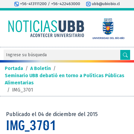
+56-413111200 / +56-422463000
ubb@ubiobio.cl
Portada
/
A Boletín
/
Seminario UBB debatió en torno a Políticas Públicas
Alimentarias
/
IMG_3701
Publicado el 04 de diciembre del 2015
IMG_3701