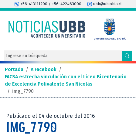
+56-413111200 / +56-422463000
ubb@ubiobio.cl
Portada
/
A Facebook
/
FACSA estrecha vinculación con el Liceo Bicentenario
de Excelencia Polivalente San Nicolás
/
img_7790
Publicado el 04 de octubre del 2016
IMG_7790