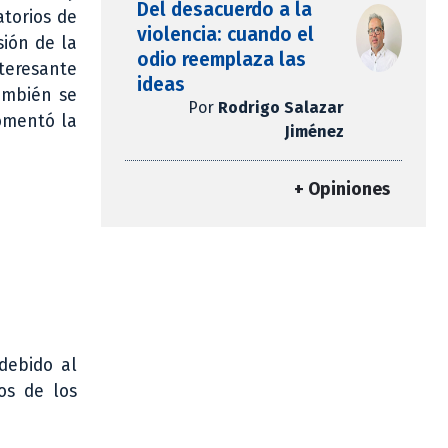
Del desacuerdo a la
atorios de
violencia: cuando el
sión de la
odio reemplaza las
nteresante
ideas
también se
Por
Rodrigo Salazar
comentó la
Jiménez
+ Opiniones
debido al
os de los