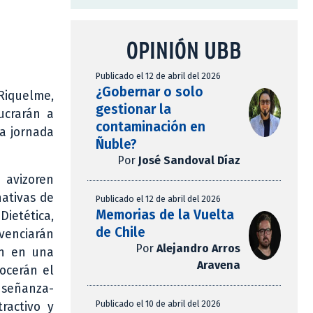
OPINIÓN UBB
Publicado el 12 de abril del 2026
¿Gobernar o solo
Riquelme,
gestionar la
ucrarán a
contaminación en
ra jornada
Ñuble?
Por
José Sandoval Díaz
 avizoren
nativas de
Publicado el 12 de abril del 2026
Memorias de la Vuelta
Dietética,
de Chile
ivenciarán
Por
Alejandro Arros
án en una
Aravena
nocerán el
nseñanza-
Publicado el 10 de abril del 2026
ractivo y