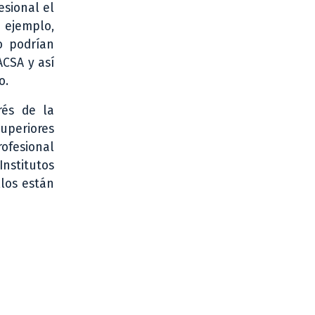
esional el
 ejemplo,
o podrían
ACSA y así
o.
rés de la
superiores
ofesional
nstitutos
llos están