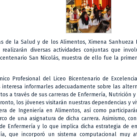
ias de la Salud y de los Alimentos, Ximena Sanhueza 
ealizarán diversas actividades conjuntas que invol
icentenario San Nicolás, muestra de ello fue la prime
ico Profesional del Liceo Bicentenario de Excelencia
os interesa informarles adecuadamente sobre las alter
tos a través de sus carreras de Enfermería, Nutrición y 
ronto, los jóvenes visitarán nuestras dependencias y v
era de Ingeniería en Alimentos, así como participar
rco de una asignatura de dicha carrera. Asimismo, co
de Enfermería y lo que implica dicha estrategia de e
mía, que incorporó un sistema computacional muy at