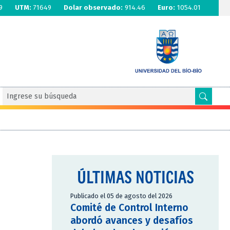
9
UTM:
71649
Dolar observado:
914.46
Euro:
1054.01
ÚLTIMAS NOTICIAS
Publicado el 05 de agosto del 2026
Comité de Control Interno
abordó avances y desafíos