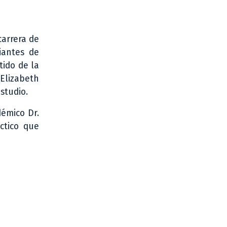
carrera de
iantes de
tido de la
 Elizabeth
studio.
démico Dr.
ctico que