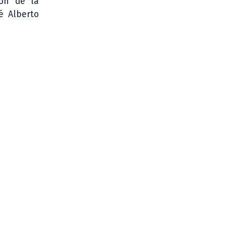
ión de la
sé Alberto