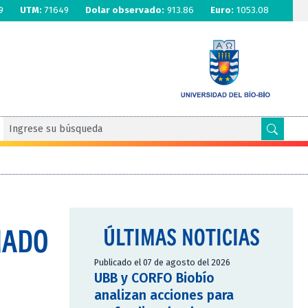
9
UTM:
71649
Dolar observado:
913.86
Euro:
1053.08
MADO
ÚLTIMAS NOTICIAS
Publicado el 07 de agosto del 2026
UBB y CORFO Biobío
analizan acciones para