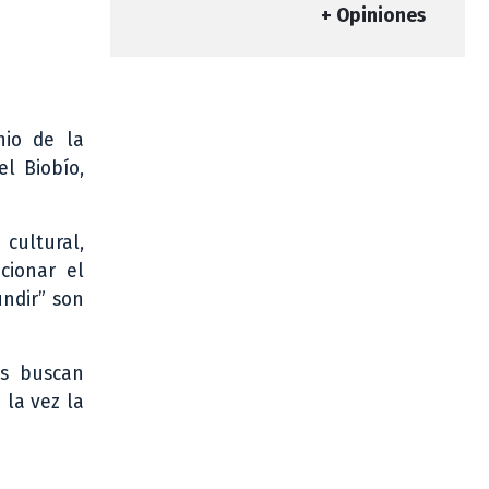
+ Opiniones
nio de la
l Biobío,
 cultural,
cionar el
undir” son
os buscan
 la vez la