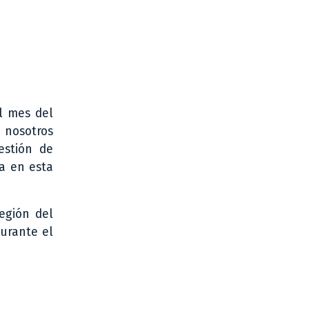
el mes del
 nosotros
estión de
la en esta
egión del
durante el