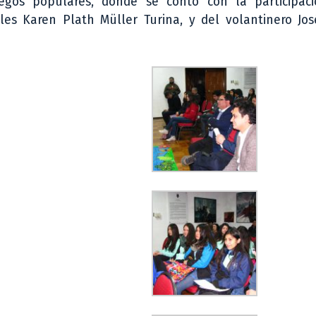
egos populares, donde se contó con la participac
nales Karen Plath Müller Turina, y del volantinero Jo