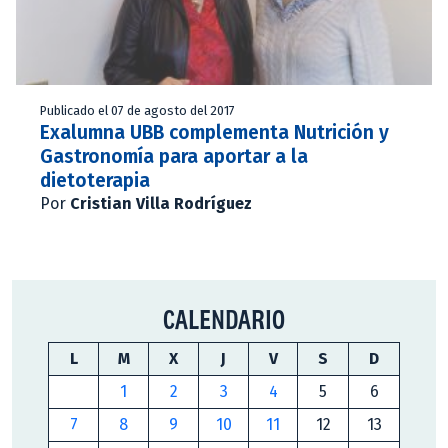
Publicado el 07 de agosto del 2017
Exalumna UBB complementa Nutrición y
Gastronomía para aportar a la
dietoterapia
Por
Cristian Villa Rodríguez
CALENDARIO
L
M
X
J
V
S
D
1
2
3
4
5
6
7
8
9
10
11
12
13