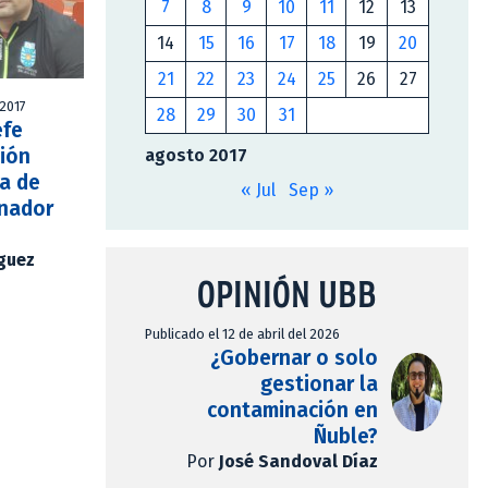
7
8
9
10
11
12
13
14
15
16
17
18
19
20
21
22
23
24
25
26
27
 2017
28
29
30
31
efe
ción
agosto 2017
ia de
« Jul
Sep »
enador
íguez
OPINIÓN UBB
Publicado el 12 de abril del 2026
¿Gobernar o solo
gestionar la
contaminación en
Ñuble?
Por
José Sandoval Díaz