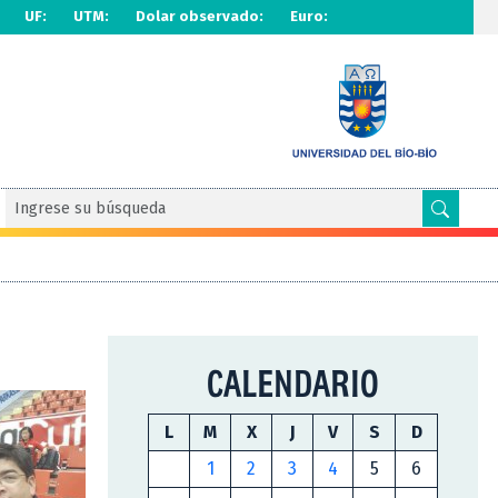
UF:
UTM:
Dolar observado:
Euro:
CALENDARIO
L
M
X
J
V
S
D
1
2
3
4
5
6