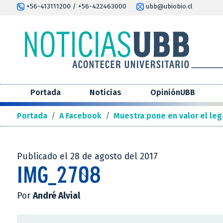
+56-413111200 / +56-422463000
ubb@ubiobio.cl
Portada
Noticias
OpiniónUBB
Portada
/
A Facebook
/
Muestra pone en valor el leg
Publicado el 28 de agosto del 2017
IMG_2708
Por
André Alvial