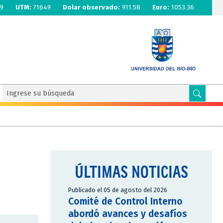
9
UTM:
71649
Dolar observado:
911.58
Euro:
1053.36
ÚLTIMAS NOTICIAS
Publicado el 05 de agosto del 2026
Comité de Control Interno
abordó avances y desafíos