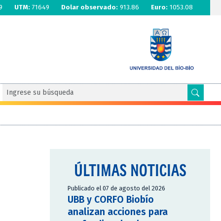
9
UTM:
71649
Dolar observado:
913.86
Euro:
1053.08
ÚLTIMAS NOTICIAS
Publicado el 07 de agosto del 2026
UBB y CORFO Biobío
analizan acciones para