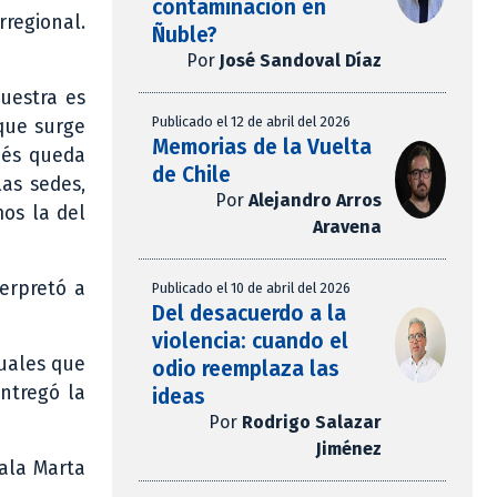
contaminación en
rregional.
Ñuble?
Por
José Sandoval Díaz
muestra es
Publicado el 12 de abril del 2026
 que surge
Memorias de la Vuelta
ués queda
de Chile
las sedes,
Por
Alejandro Arros
os la del
Aravena
erpretó a
Publicado el 10 de abril del 2026
Del desacuerdo a la
violencia: cuando el
suales que
odio reemplaza las
entregó la
ideas
Por
Rodrigo Salazar
Jiménez
Sala Marta