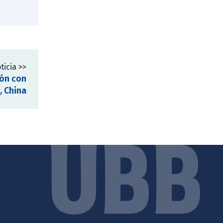
ticia >>
ión con
, China