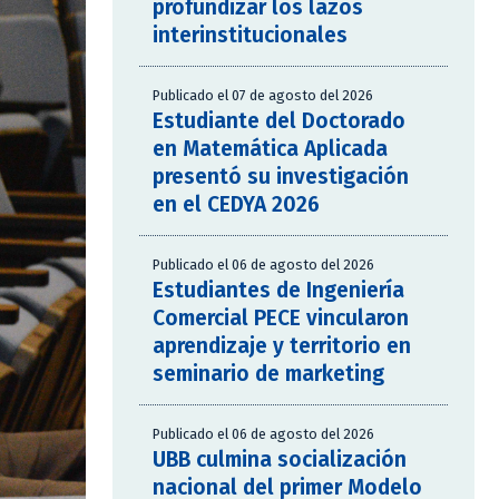
profundizar los lazos
interinstitucionales
Publicado el 07 de agosto del 2026
Estudiante del Doctorado
en Matemática Aplicada
presentó su investigación
en el CEDYA 2026
Publicado el 06 de agosto del 2026
Estudiantes de Ingeniería
Comercial PECE vincularon
aprendizaje y territorio en
seminario de marketing
Publicado el 06 de agosto del 2026
UBB culmina socialización
nacional del primer Modelo