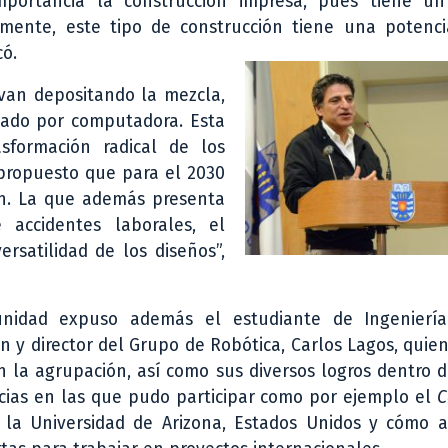
mportancia la construcción impresa, pues tiene u
mente, este tipo de construcción tiene una potenci
có.
 van depositando la mezcla,
inado por computadora. Esta
formación radical de los
 propuesto que para el 2030
ión. La que además presenta
accidentes laborales, el
rsatilidad de los diseños”,
nidad expuso además el estudiante de Ingeniería
n y director del Grupo de Robótica, Carlos Lagos, quie
n la agrupación, así como sus diversos logros dentro 
ias en las que pudo participar como por ejemplo el
C
 la Universidad de Arizona, Estados Unidos y cómo a