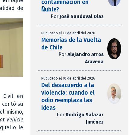
n enfoque
contaminación en
alidad de
Ñuble?
Por
José Sandoval Díaz
Publicado el 12 de abril del 2026
Memorias de la Vuelta
de Chile
Por
Alejandro Arros
Aravena
Publicado el 10 de abril del 2026
Del desacuerdo a la
violencia: cuando el
 Civil en
odio reemplaza las
n contó su
ideas
del mismo,
Por
Rodrigo Salazar
at Vehicle
Jiménez
quello le