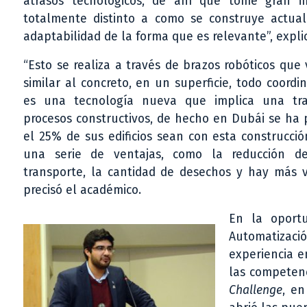
atrasos tecnológicos, de ahí que tome gran i
totalmente distinto a como se construye actual
adaptabilidad de la forma que es relevante”, expli
“Esto se realiza a través de brazos robóticos que
similar al concreto, en un superficie, todo coord
es una tecnología nueva que implica una tras
procesos constructivos, de hecho en Dubái se ha
el 25% de sus edificios sean con esta construcc
una serie de ventajas, como la reducción de 
transporte, la cantidad de desechos y hay más ve
precisó el académico.
En la oportu
Automatizació
experiencia e
las competenc
Challenge
, en