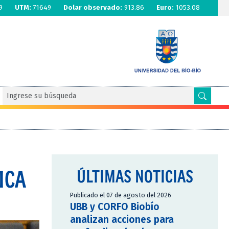
9
UTM:
71649
Dolar observado:
913.86
Euro:
1053.08
ICA
ÚLTIMAS NOTICIAS
Publicado el 07 de agosto del 2026
UBB y CORFO Biobío
analizan acciones para