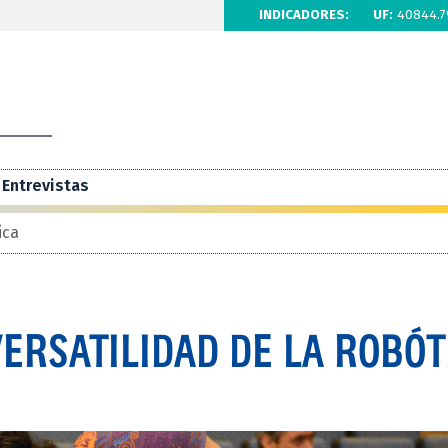
INDICADORES:
UF:
40844.7
Entrevistas
ica
ERSATILIDAD DE LA ROBÓT