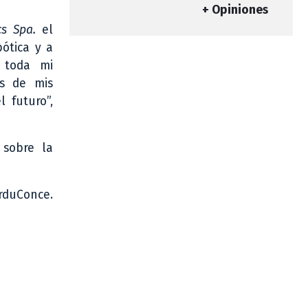
+ Opiniones
cs Spa.
el
ótica y a
 toda mi
os de mis
 futuro”,
 sobre la
ArduConce.