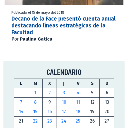
Publicado el 15 de mayo del 2018
Decano de la Face presentó cuenta anual
destacando líneas estratégicas de la
Facultad
Por
Paulina Gatica
CALENDARIO
L
M
X
J
V
S
D
1
2
3
4
5
6
7
8
9
10
11
12
13
14
15
16
17
18
19
20
21
22
23
24
25
26
27