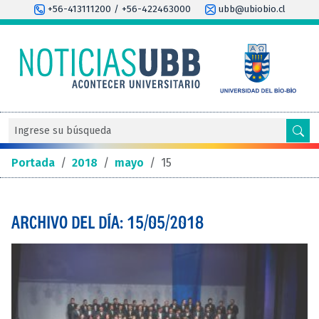
+56-413111200 / +56-422463000
ubb@ubiobio.cl
Portada
/
2018
/
mayo
/
15
ARCHIVO DEL DÍA: 15/05/2018