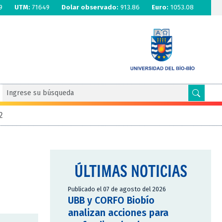
9
UTM:
71649
Dolar observado:
913.86
Euro:
1053.08
2
ÚLTIMAS NOTICIAS
Publicado el 07 de agosto del 2026
UBB y CORFO Biobío
analizan acciones para