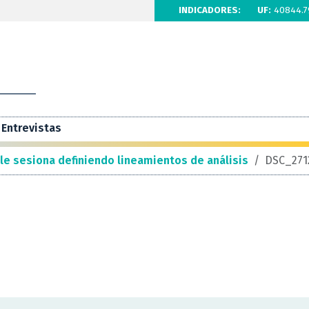
INDICADORES:
UF:
40844.7
Entrevistas
le sesiona definiendo lineamientos de análisis
/
DSC_271