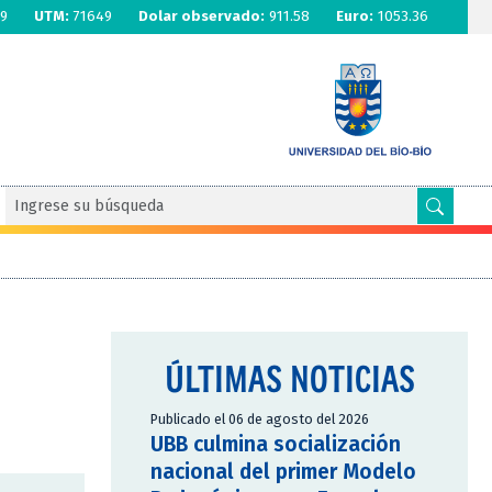
9
UTM:
71649
Dolar observado:
911.58
Euro:
1053.36
ÚLTIMAS NOTICIAS
Publicado el 06 de agosto del 2026
UBB culmina socialización
nacional del primer Modelo