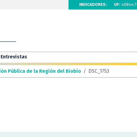
INDICADORES:
UF:
40844.7
Entrevistas
ión Pública de la Región del Biobío
/
DSC_1753