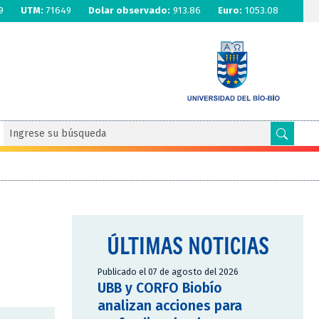
9
UTM:
71649
Dolar observado:
913.86
Euro:
1053.08
ÚLTIMAS NOTICIAS
Publicado el 07 de agosto del 2026
UBB y CORFO Biobío
analizan acciones para