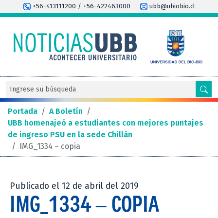
+56-413111200 / +56-422463000
ubb@ubiobio.cl
Portada
/
A Boletín
/
UBB homenajeó a estudiantes con mejores puntajes
de ingreso PSU en la sede Chillán
/
IMG_1334 – copia
Publicado el 12 de abril del 2019
IMG_1334 – COPIA