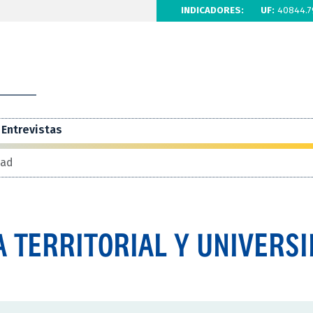
INDICADORES:
UF:
40844.7
Entrevistas
dad
 TERRITORIAL Y UNIVERS