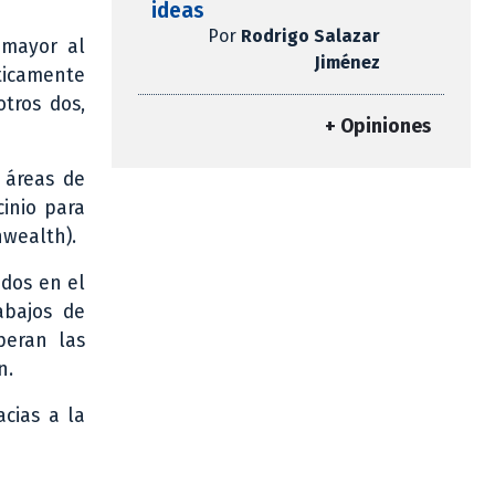
ideas
Por
Rodrigo Salazar
 mayor al
Jiménez
ticamente
otros dos,
+ Opiniones
s áreas de
cinio para
nwealth).
dos en el
abajos de
peran las
n.
cias a la