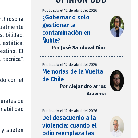
Publicado el 12 de abril del 2026
¿Gobernar o solo
rthrospira
gestionar la
sualmente
contaminación en
ibilidad,
Ñuble?
 estática,
Por
José Sandoval Díaz
estino. El
 técnica”,
Publicado el 12 de abril del 2026
Memorias de la Vuelta
de Chile
ado con el
Por
Alejandro Arros
Aravena
turales de
iabilidad
Publicado el 10 de abril del 2026
Del desacuerdo a la
violencia: cuando el
 y suelen
odio reemplaza las