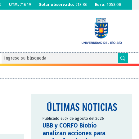
9
UTM:
71649
Dolar observado:
913.86
Euro:
1053.08
ÚLTIMAS NOTICIAS
Publicado el 07 de agosto del 2026
UBB y CORFO Biobío
analizan acciones para