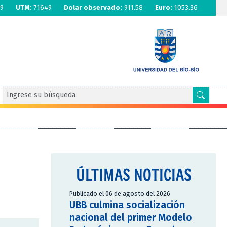
9
UTM:
71649
Dolar observado:
911.58
Euro:
1053.36
ÚLTIMAS NOTICIAS
Publicado el 06 de agosto del 2026
UBB culmina socialización
nacional del primer Modelo