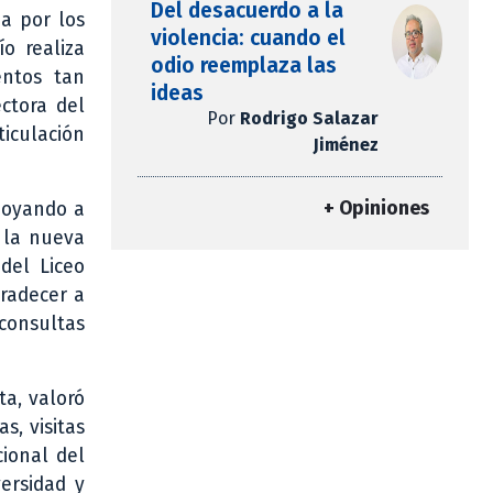
Del desacuerdo a la
a por los
violencia: cuando el
o realiza
odio reemplaza las
entos tan
ideas
ctora del
Por
Rodrigo Salazar
ticulación
Jiménez
+ Opiniones
apoyando a
 la nueva
 del Liceo
gradecer a
consultas
ta, valoró
s, visitas
cional del
ersidad y