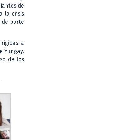
diantes de
 la crisis
s de parte
rigidas a
de Yungay.
iso de los
.