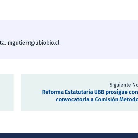
sta. mgutierr@ubiobio.cl
Siguiente No
Reforma Estatutaria UBB prosigue co
convocatoria a Comisión Metodo