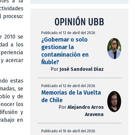
ntes a la
ctividades
l proceso:
OPINIÓN UBB
Publicado el 12 de abril del 2026
e 2010 se
¿Gobernar o solo
idad a los
gestionar la
xperiencia
contaminación en
 y acercar
Ñuble?
Por
José Sandoval Díaz
ndo estas
Publicado el 12 de abril del 2026
amadas, se
Memorias de la Vuelta
obío y de
de Chile
onocer los
Por
Alejandro Arros
ifusión y
Aravena
trabajo en
Publicado el 10 de abril del 2026