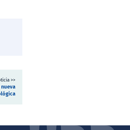
ticia >>
n nueva
lógica