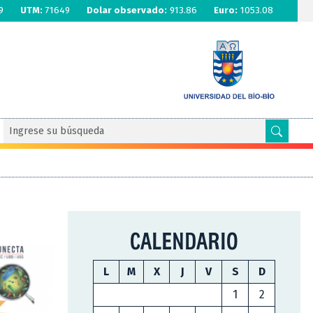
9
UTM:
71649
Dolar observado:
913.86
Euro:
1053.08
CALENDARIO
L
M
X
J
V
S
D
1
2