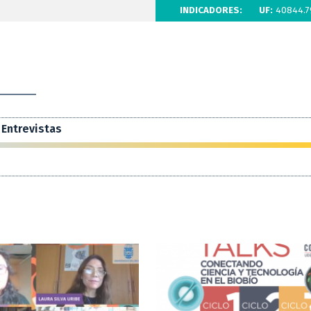
INDICADORES:
UF:
40844.7
Entrevistas