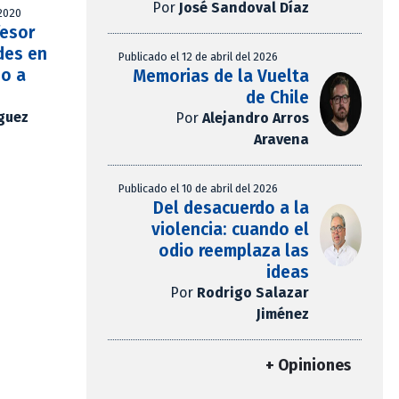
Por
José Sandoval Díaz
 2020
fesor
des en
Publicado el 12 de abril del 2026
jo a
Memorias de la Vuelta
de Chile
íguez
Por
Alejandro Arros
Aravena
Publicado el 10 de abril del 2026
Del desacuerdo a la
violencia: cuando el
odio reemplaza las
ideas
Por
Rodrigo Salazar
Jiménez
+ Opiniones