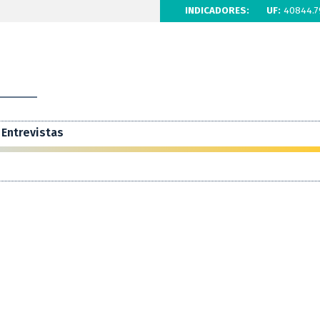
INDICADORES:
UF:
40844.7
Entrevistas