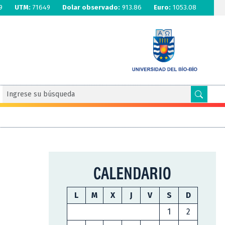
9
UTM:
71649
Dolar observado:
913.86
Euro:
1053.08
CALENDARIO
L
M
X
J
V
S
D
1
2