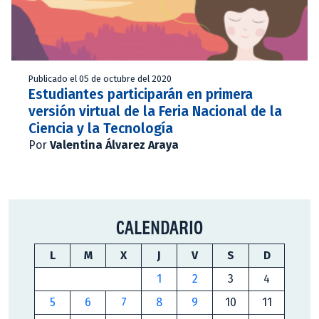
Publicado el 05 de octubre del 2020
Estudiantes participarán en primera
versión virtual de la Feria Nacional de la
Ciencia y la Tecnología
Por
Valentina Álvarez Araya
CALENDARIO
L
M
X
J
V
S
D
1
2
3
4
5
6
7
8
9
10
11