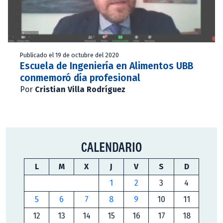
Publicado el 19 de octubre del 2020
Escuela de Ingeniería en Alimentos UBB
conmemoró día profesional
Por
Cristian Villa Rodríguez
CALENDARIO
L
M
X
J
V
S
D
1
2
3
4
5
6
7
8
9
10
11
12
13
14
15
16
17
18