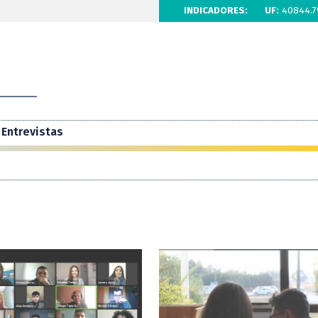
INDICADORES:
UF:
40844.7
Entrevistas