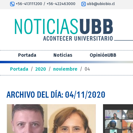
+56-413111200 / +56-422463000
ubb@ubiobio.cl
Portada
Noticias
OpiniónUBB
Portada
/
2020
/
noviembre
/
04
ARCHIVO DEL DÍA: 04/11/2020