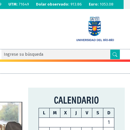
9
UTM:
71649
Dolar observado:
913.86
Euro:
1053.08
CALENDARIO
L
M
X
J
V
S
D
1