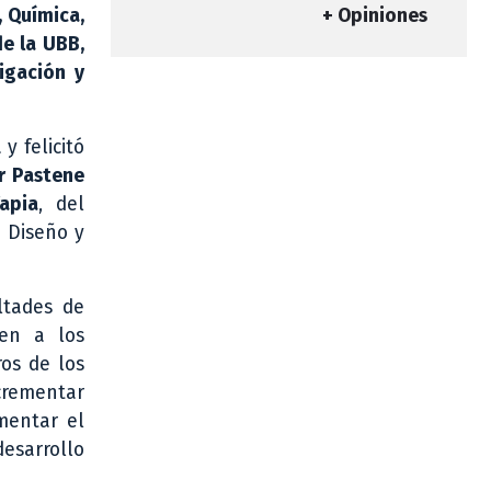
, Química,
+ Opiniones
e la UBB,
igación y
y felicitó
r Pastene
apia
, del
 Diseño y
ltades de
yen a los
ros de los
ncrementar
mentar el
desarrollo