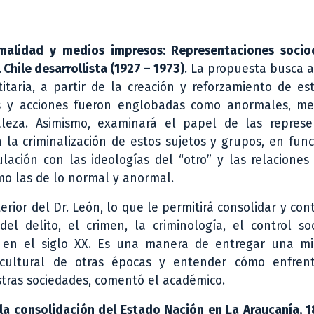
malidad y medios impresos: Representaciones socioc
Chile desarrollista (1927 – 1973)
. La propuesta busca a
itaria, a partir de la creación y reforzamiento de es
as y acciones fueron englobadas como anormales, me
raleza. Asimismo, examinará el papel de las represe
 la criminalización de estos sujetos y grupos, en fun
lación con las ideologías del “otro” y las relacione
mo las de lo normal y anormal.
ior del Dr. León, lo que le permitirá consolidar y con
el delito, el crimen, la criminología, el control so
na en el siglo XX. Es una manera de entregar una m
cultural de otras épocas y entender cómo enfren
tras sociedades, comentó el académico.
 la consolidación del Estado Nación en La Araucanía, 