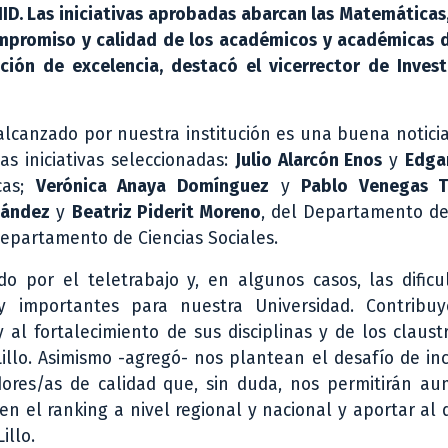
NID. Las iniciativas aprobadas abarcan las Matemáticas
ompromiso y calidad de los académicos y académicas d
ción de excelencia, destacó el vicerrector de Invest
alcanzado por nuestra institución es una buena noticia 
as iniciativas seleccionadas:
Julio Alarcón Enos
y
Edga
cas;
Verónica Anaya Domínguez
y
Pablo Venegas T
nández
y
Beatriz Piderit Moreno
, del Departamento de
Departamento de Ciencias Sociales.
o por el teletrabajo y, en algunos casos, las dificu
uy importantes para nuestra Universidad. Contribu
al fortalecimiento de sus disciplinas y de los claust
Lillo. Asimismo -agregó- nos plantean el desafío de i
dores/as de calidad que, sin duda, nos permitirán au
n el ranking a nivel regional y nacional y aportar al 
illo.