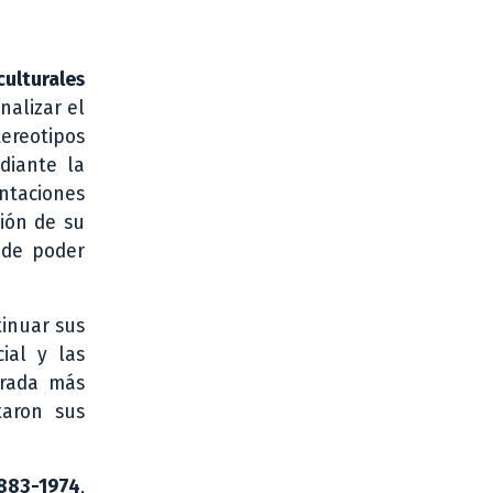
ulturales
nalizar el
tereotipos
diante la
ntaciones
ción de su
s de poder
tinuar sus
cial y las
irada más
taron sus
1883-1974
,