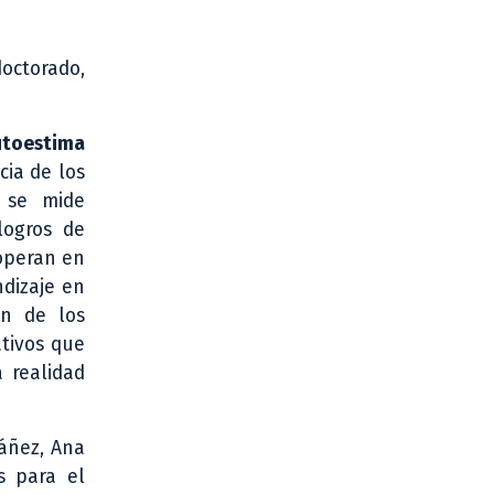
doctorado,
utoestima
cia de los
e se mide
logros de
 operan en
ndizaje en
ón de los
ativos que
 realidad
Yáñez, Ana
s para el