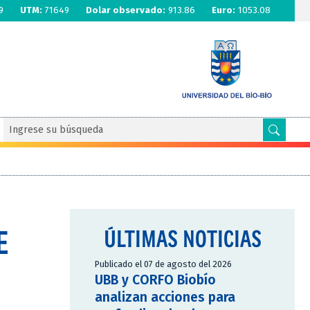
9
UTM:
71649
Dolar observado:
913.86
Euro:
1053.08
E
ÚLTIMAS NOTICIAS
Publicado el 07 de agosto del 2026
UBB y CORFO Biobío
analizan acciones para