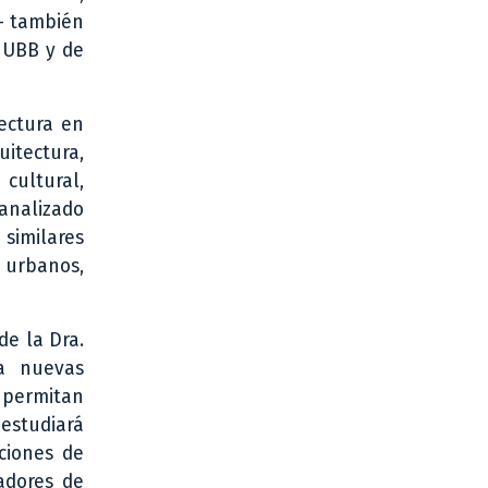
a- también
a UBB y de
tectura en
uitectura,
cultural,
 analizado
 similares
 urbanos,
de la Dra.
ra nuevas
 permitan
 estudiará
ciones de
adores de