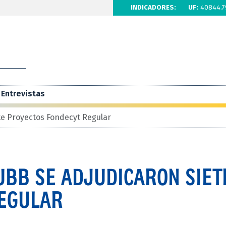
INDICADORES:
UF:
40844.7
Entrevistas
te Proyectos Fondecyt Regular
UBB SE ADJUDICARON SIET
REGULAR