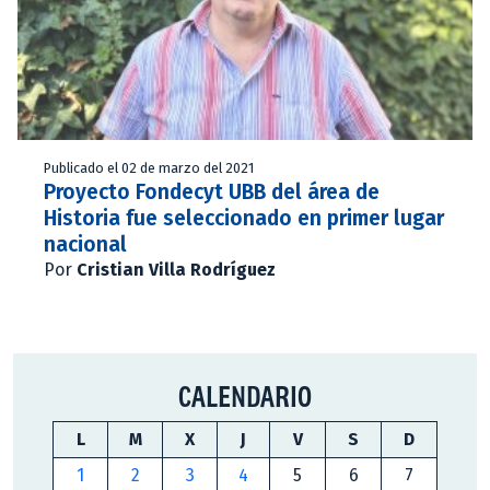
Publicado el 02 de marzo del 2021
Proyecto Fondecyt UBB del área de
Historia fue seleccionado en primer lugar
nacional
Por
Cristian Villa Rodríguez
CALENDARIO
L
M
X
J
V
S
D
1
2
3
4
5
6
7