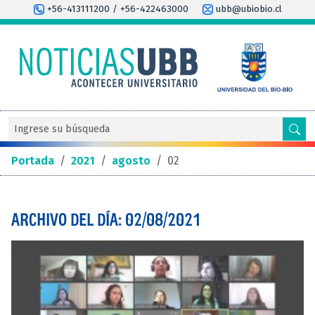
+56-413111200 / +56-422463000
ubb@ubiobio.cl
Portada
/
2021
/
agosto
/
02
ARCHIVO DEL DÍA: 02/08/2021