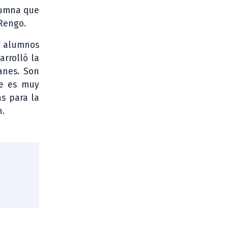
alumna que
 Rengo.
l, alumnos
arrolló la
anes. Son
ue es muy
as para la
n.