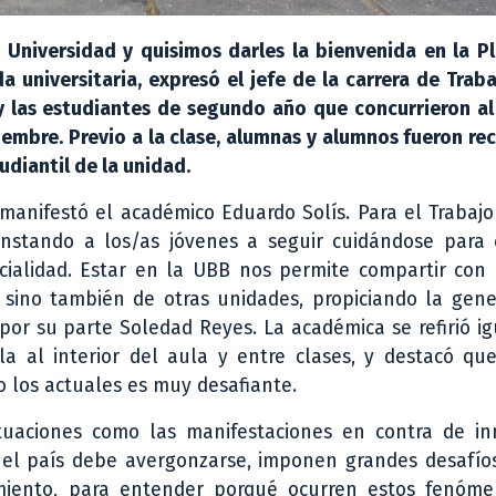
 Universidad y quisimos darles la bienvenida en la P
 universitaria, expresó el jefe de la carrera de Traba
 y las estudiantes de segundo año que concurrieron al
iembre. Previo a la clase, alumnas y alumnos fueron re
diantil de la unidad.
manifestó el académico Eduardo Solís. Para el Trabajo
instando a los/as jóvenes a seguir cuidándose para 
ialidad. Estar en la UBB nos permite compartir con 
sino también de otras unidades, propiciando la gene
ó por su parte Soledad Reyes. La académica se refirió 
a al interior del aula y entre clases, y destacó que
 los actuales es muy desafiante.
tuaciones como las manifestaciones en contra de in
 el país debe avergonzarse, imponen grandes desafíos
imiento, para entender porqué ocurren estos fenóme