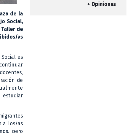
+ Opiniones
laza de la
jo Social,
 Taller de
cibidos/as
 Social es
continuar
docentes,
ración de
igualmente
 estudiar
migrantes
 a los/as
nos, pero