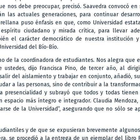
e nos debe preocupar, precisó. Saavedra convocó en 
 las actuales generaciones, para continuar desarro
n Orellana puso énfasis en que, como Universidad estat
spíritu ciudadano y mirada crítica, para llevar ade
én el carácter democrático de nuestra institución y
niversidad del Bío-Bío.
rno de la coordinadora de estudiantes. Nos alegra que 
stedes, dijo Francisca Pino, de tercer año, al dirig
ir del aislamiento y trabajar en conjunto, añadió, s
dar a las personas, sino de contribuir a la transforma
la presencialidad y subrayó que todos y todas tienen
n espacio más íntegro e integrador. Claudia Mendoza,
parse de la Universidad”, asegurando que no sólo se 
tudiantiles y de que se expusieran brevemente alguno
ra, se procedió a la entrega de un ejemplar del libro