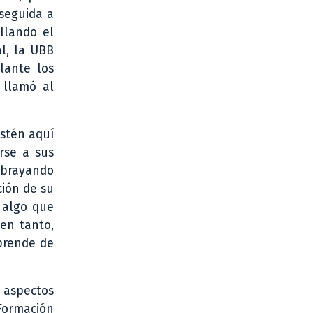
seguida a
llando el
al, la UBB
lante los
 llamó al
estén aquí
irse a sus
ubrayando
ción de su
 algo que
 en tanto,
aprende de
s aspectos
 Formación