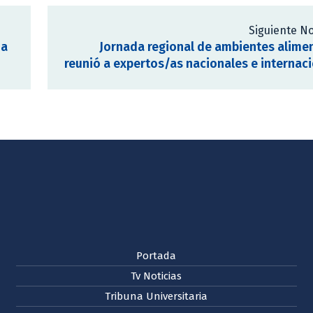
Siguiente No
ia
Jornada regional de ambientes alime
reunió a expertos/as nacionales e internac
Portada
Tv Noticias
Tribuna Universitaria