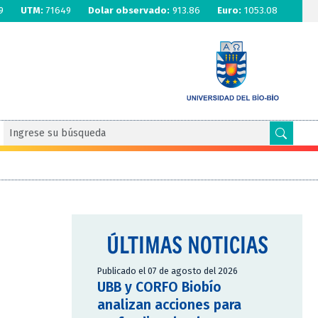
9
UTM:
71649
Dolar observado:
913.86
Euro:
1053.08
ÚLTIMAS NOTICIAS
Publicado el 07 de agosto del 2026
UBB y CORFO Biobío
analizan acciones para