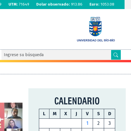
9
UTM:
71649
Dolar observado:
913.86
Euro:
1053.08
CALENDARIO
L
M
X
J
V
S
D
1
2
3