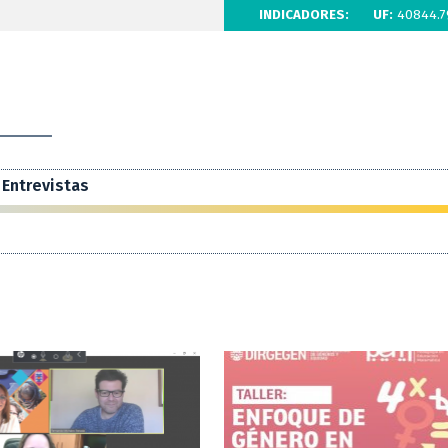
INDICADORES:
UF:
40844.7
Entrevistas