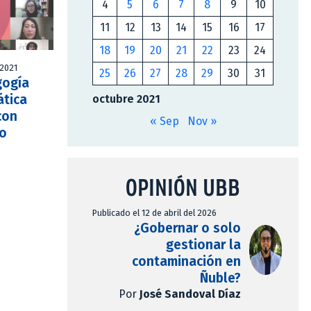
4
5
6
7
8
9
10
11
12
13
14
15
16
17
18
19
20
21
22
23
24
 2021
25
26
27
28
29
30
31
gogía
tica
octubre 2021
con
« Sep
Nov »
ro
OPINIÓN UBB
Publicado el 12 de abril del 2026
¿Gobernar o solo
gestionar la
contaminación en
Ñuble?
Por
José Sandoval Díaz