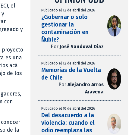
EC), el
Publicado el 12 de abril del 2026
 y
¿Gobernar o solo
gan
gestionar la
gregado y
contaminación en
Ñuble?
Por
José Sandoval Díaz
e proyecto
sta es una
Publicado el 12 de abril del 2026
rios acá
Memorias de la Vuelta
jo de los
de Chile
Por
Alejandro Arros
Aravena
igadores,
ón con
Publicado el 10 de abril del 2026
Del desacuerdo a la
e conocer
violencia: cuando el
odio reemplaza las
so de la