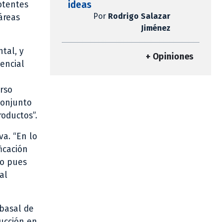
ideas
otentes
Por
Rodrigo Salazar
áreas
Jiménez
tal, y
+ Opiniones
encial
rso
conjunto
roductos”.
va. “En lo
icación
to pues
al
 basal de
rucción en