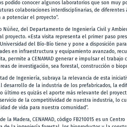
mos podido conocer algunos laboratorios que son muy p
turas colaboraciones interdisciplinarias, de diferentes 
 a potenciar el proyecto”.
rio Núñez, del Departamento de Ingeniería Civil y Ambien
l proyecto. «Esta visita representa el primer paso pres
niversidad del Bío-Bío tiene y pone a disposición para
des en infraestructura y equipamiento avanzado, recu
sita, permite a CENAMAD generar e impulsar el trabajo 
reas de investigación, sea forestal, construcción o biop
tad de Ingeniería, subraya la relevancia de esta iniciati
desarrollo de la industria de los prefabricados, la edif
o último es quizás el aporte más relevante del proyec
ervicio de la competitividad de nuestra industria, lo cu
idad de vida para nuestra comunidad”.
a de la Madera, CENAMAD, código FB210015 es un Centro
a de la ingeniería forestal, los bioproductos y la const