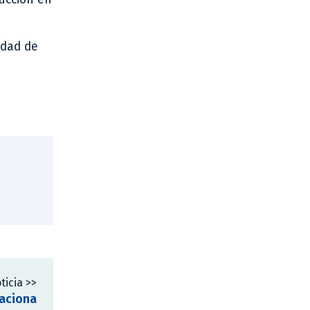
idad de
ticia >>
laciona